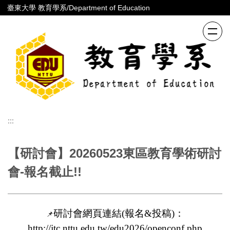
跳
臺東大學 教育學系/Department of Education
到
主
要
內
容
區
:::
【研討會】20260523東區教育學術研討
會-報名截止!!
研討會網頁連結(報名&投稿)：
📌
http://jtc.nttu.edu.tw/edu2026/openconf.php