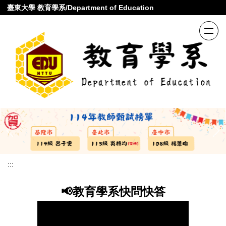
跳
臺東大學 教育學系/Department of Education
到
主
要
內
容
區
:::
📢教育學系快問快答