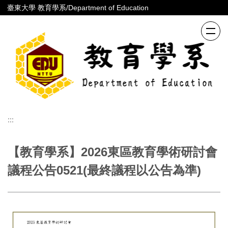
跳
臺東大學 教育學系/Department of Education
到
主
要
內
容
區
:::
【教育學系】2026東區教育學術研討會
議程公告0521(最終議程以公告為準)