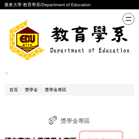
跳
臺東大學 教育學系/Department of Education
到
主
要
內
容
區
:::
首頁
獎學金
獎學金專區
獎學金專區