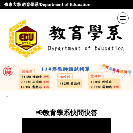
跳
臺東大學 教育學系/Department of Education
到
主
要
內
容
區
:::
📢教育學系快問快答